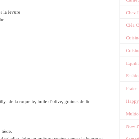
r la levure
Chez L
che
Cléa C
Cuisin
Cuisin
Equili
Fashi
Fraise
Happy
lly- de la roquette, huile d’olive, graines de lin
Multic
Now I
 tiède.
 saladier, faire un puits au centre, verser la levure et