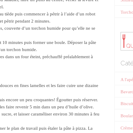
Someti
el.
Torcho
eau tiède puis commencer à pétrir à l’aide d’un robot
 et pétrir pendant 2 minutes.
es, couverte d’un torchon humide pour qu’elle ne se
nt 10 minutes puis former une boule. Déposer la pâte
d’un torchon humide.
res dans un four éteint, préchauffé préalablement à
Caté
A l'ap
douces en fines lamelles et les faire cuire une dizaine
Bavar
ais encore un peu croquantes! Égoutter puis réserver.
Biscui
 les faire revenir 5 min dans un peu d’huile d’olive.
 sucre, et laisser caraméliser environ 30 minutes à feu
Boulan
Crème
er le plan de travail puis étaler la pâte à pizza. La