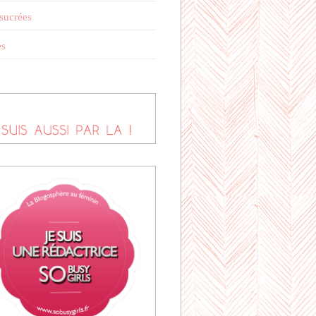
 sucrées
es