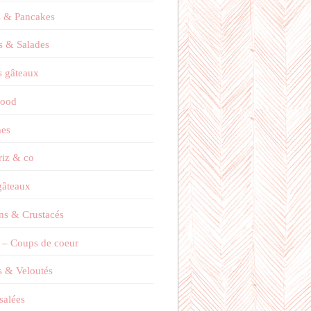
s & Pancakes
s & Salades
 gâteaux
Food
es
 riz & co
 gâteaux
ns & Crustacés
 – Coups de coeur
 & Veloutés
salées