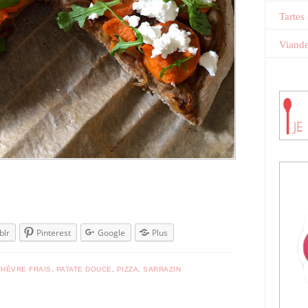
Tartes
Viand
blr
Pinterest
Google
Plus
CHÈVRE FRAIS
,
PATATE DOUCE
,
PIZZA
,
SARRAZIN