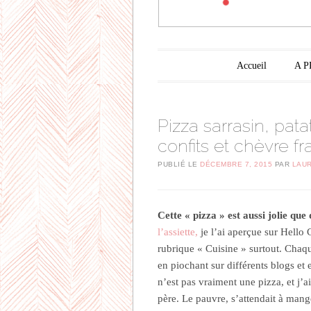
Menu principal
Aller au contenu principal
Accueil
A 
Pizza sarrasin, pat
confits et chèvre fra
PUBLIÉ LE
DÉCEMBRE 7, 2015
PAR
LAU
Cette « pizza » est aussi jolie que 
l’assiette,
je l’ai aperçue sur Hello 
rubrique « Cuisine » surtout. Chaque 
en piochant sur différents blogs et 
n’est pas vraiment une pizza, et j’
père. Le pauvre, s’attendait à mange