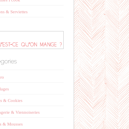
mes I cook
ns & Serviettes
gories
éro
dages
ts & Cookies
gerie & Viennoiseries
s & Mousses