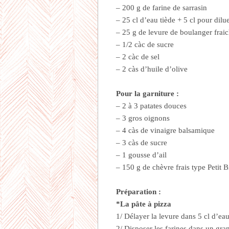
– 200 g de farine de sarrasin
– 25 cl d’eau tiède + 5 cl pour dilue
– 25 g de levure de boulanger frai
– 1/2 càc de sucre
– 2 càc de sel
– 2 càs d’huile d’olive
Pour la garniture :
– 2 à 3 patates douces
– 3 gros oignons
– 4 càs de vinaigre balsamique
– 3 càs de sucre
– 1 gousse d’ail
– 150 g de chèvre frais type Petit Bi
Préparation :
*La pâte à pizza
1/ Délayer la levure dans 5 cl d’eau
2/ Disposer les farines dans un grand