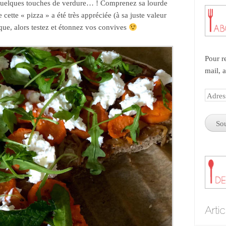
t quelques touches de verdure… ! Comprenez sa lourde
e cette « pizza » a été très appréciée (à sa juste valeur
que, alors testez et étonnez vos convives
Pour r
mail, 
Adres
e-
mail
Arti