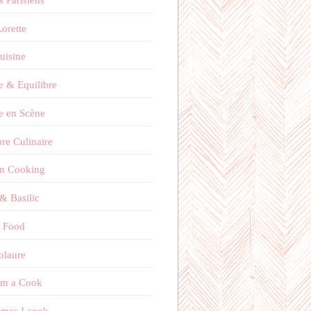
orette
uisine
e & Equilibre
e en Scène
bre Culinaire
on Cooking
 & Basilic
 Food
olaure
'm a Cook