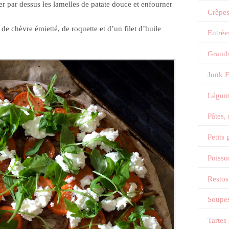
er par dessus les lamelles de patate douce et enfourner
Crèpe
 de chèvre émietté, de roquette et d’un filet d’huile
Entrée
Grands
Junk 
Légum
Pâtes,
Petits
Poisso
Restos
Soupes
Tartes 