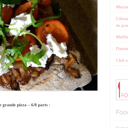
Mayna
Gâteau
de po
Muffin
Flamme
Club s
 grande pizza – 6/8 parts :
Foo
Carnet