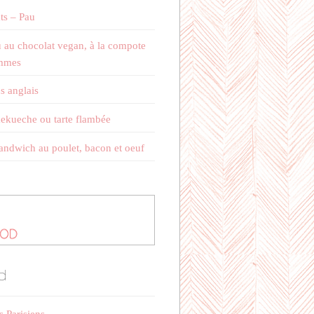
ts – Pau
 au chocolat vegan, à la compote
mmes
s anglais
kueche ou tarte flambée
andwich au poulet, bacon et oeuf
d
s Parisiens