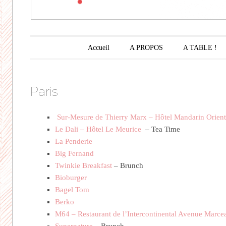
Menu principal
Aller au contenu principal
Accueil
A PROPOS
A TABLE !
Paris
Sur-Mesure de Thierry Marx – Hôtel Mandarin Orien
Le Dali – Hôtel Le Meurice
– Tea Time
La Penderie
Big Fernand
Twinkie Breakfast
– Brunch
Bioburger
Bagel Tom
Berko
M64 – Restaurant de l’Intercontinental Avenue Marce