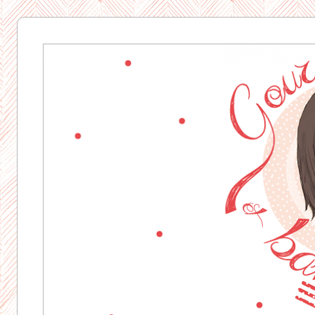
Gourmandise
& Bavardages