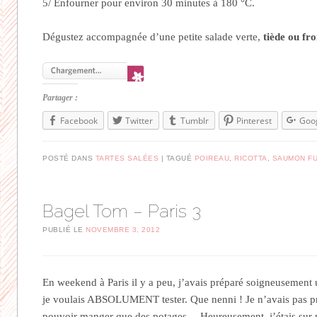
5/ Enfourner pour environ 30 minutes à 180 °C.
Dégustez accompagnée d’une petite salade verte,
tiède ou fro
Partager :
Facebook
Twitter
Tumblr
Pinterest
Goo
POSTÉ DANS
TARTES SALÉES
TAGUÉ
POIREAU
,
RICOTTA
,
SAUMON F
Bagel Tom – Paris 3
PUBLIÉ LE
NOVEMBRE 3, 2012
En weekend à Paris il y a peu, j’avais préparé soigneusement u
je voulais ABSOLUMENT tester. Que nenni ! Je n’avais pas p
pouvoir manger que des potages… Heureusement, j’étais sur pie