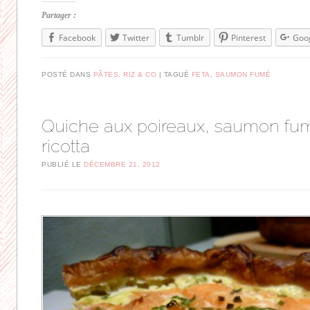
Partager :
Facebook
Twitter
Tumblr
Pinterest
Goo
POSTÉ DANS
PÂTES, RIZ & CO
TAGUÉ
FETA
,
SAUMON FUMÉ
Quiche aux poireaux, saumon fu
ricotta
PUBLIÉ LE
DÉCEMBRE 21, 2012