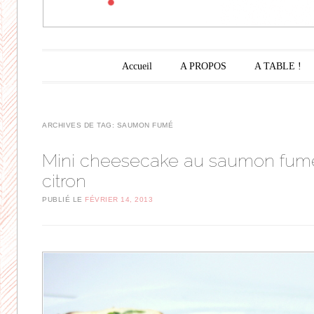
Menu principal
Aller au contenu principal
Accueil
A PROPOS
A TABLE !
ARCHIVES DE TAG:
SAUMON FUMÉ
Mini cheesecake au saumon fum
citron
PUBLIÉ LE
FÉVRIER 14, 2013