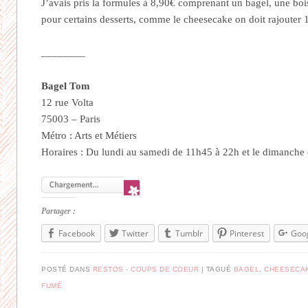
J’avais pris la formules à 8,90€ comprenant un bagel, une boi
pour certains desserts, comme le cheesecake on doit rajouter 
________
Bagel Tom
12 rue Volta
75003 – Paris
Métro : Arts et Métiers
Horaires : Du lundi au samedi de 11h45 à 22h et le dimanch
Partager :
Facebook
Twitter
Tumblr
Pinterest
Goo
POSTÉ DANS
RESTOS - COUPS DE COEUR
TAGUÉ
BAGEL
,
CHEESECA
FUMÉ