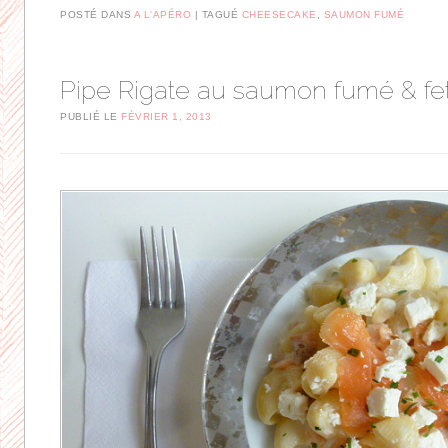
POSTÉ DANS
A L'APÉRO
TAGUÉ
CHEESECAKE
,
SAUMON FUMÉ
Pipe Rigate au saumon fumé & fe
PUBLIÉ LE
FÉVRIER 1, 2013