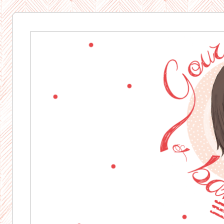
Gourmandise
& Bavardages