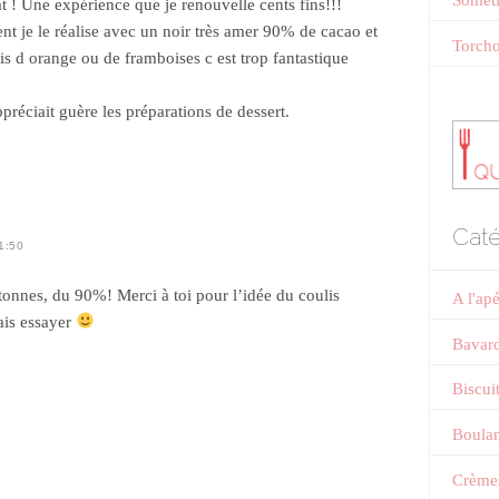
Someti
 ! Une expérience que je renouvelle cents fins!!!
ent je le réalise avec un noir très amer 90% de cacao et
Torcho
lis d orange ou de framboises c est trop fantastique
préciait guère les préparations de dessert.
Caté
1:50
onnes, du 90%! Merci à toi pour l’idée du coulis
A l'ap
ais essayer
Bavar
Biscui
Boulan
Crème