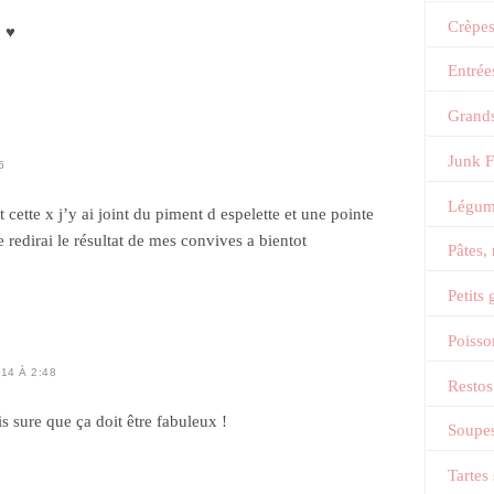
Crèpe
! ♥
Entrée
Grands
Junk 
6
Légum
t cette x j’y ai joint du piment d espelette et une pointe
e redirai le résultat de mes convives a bientot
Pâtes,
Petits
Poisso
14 À 2:48
Restos
is sure que ça doit être fabuleux !
Soupes
Tartes 