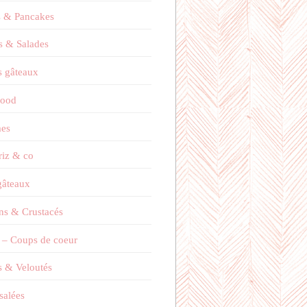
s & Pancakes
s & Salades
 gâteaux
Food
es
 riz & co
 gâteaux
ns & Crustacés
 – Coups de coeur
 & Veloutés
salées