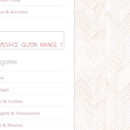
mes I cook
ns & Serviettes
gories
éro
dages
ts & Cookies
gerie & Viennoiseries
s & Mousses