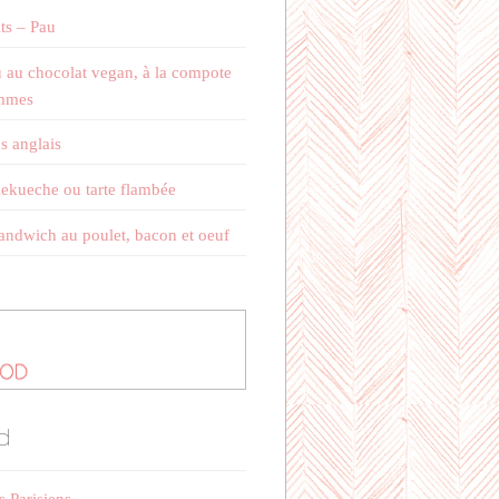
ts – Pau
 au chocolat vegan, à la compote
mmes
s anglais
kueche ou tarte flambée
andwich au poulet, bacon et oeuf
d
s Parisiens