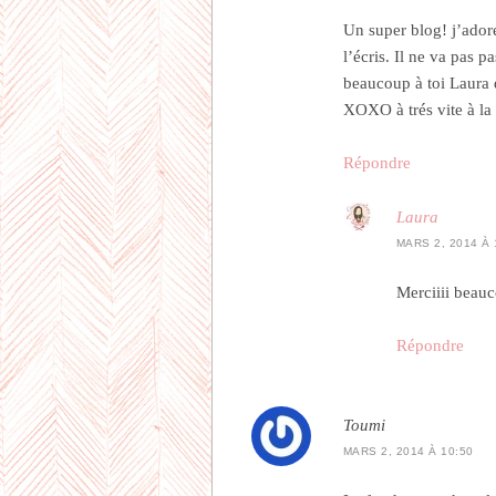
Un super blog! j’adore
l’écris. Il ne va pas 
beaucoup à toi Laura q
XOXO à trés vite à la 
Répondre
Laura
MARS 2, 2014 À 
Merciiii beau
Répondre
Toumi
MARS 2, 2014 À 10:50