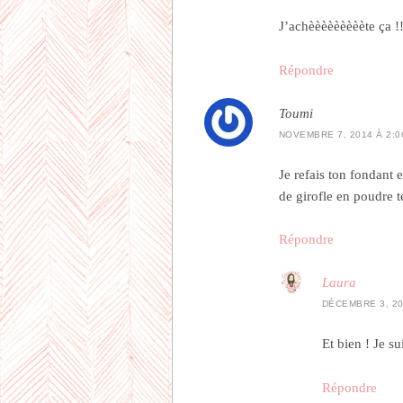
J’achèèèèèèèèète ça !
Répondre
Toumi
NOVEMBRE 7, 2014 À 2:0
Je refais ton fondant e
de girofle en poudre t
Répondre
Laura
DÉCEMBRE 3, 20
Et bien ! Je su
Répondre