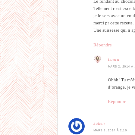
Le fondant au chocolat
Tellement c est excell
je le sers avec un cou
merci pr cette recette.
Une suissesse qui n ap
Répondre
Laura
MARS 2, 2014 À 
Ohhh! Tu m’ét
d’orange, je v
Répondre
Julien
MARS 3, 2014 À 2:10