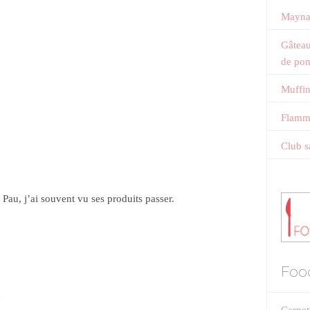
Mayna
Gâteau
de po
Muffin
Flamme
Club s
Pau, j’ai souvent vu ses produits passer.
Foo
5
Carnet