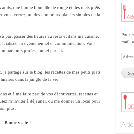
s amis, une bonne bouteille de rouge et des mets prêts
et vous verrez, un des nombreux plaisirs simples de la
Pour r
e à part passer des heures au resto et dans ma cuisine,
mail, 
 spécialisée en événementiel et communication. Vous
mon parcours professionnel par
ici
.
Adres
e-
mail
je partage sur le blog les recettes de mes petits plats
naires dans la jungle de la vie.
ns et à me faire part de vos découvertes, recettes et
voulez m’inviter à déjeuner, ou me donner un local pour
non plus.
Bonne visite !
Arti