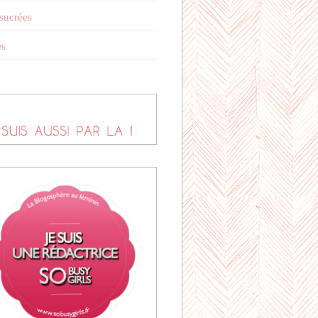
 sucrées
es