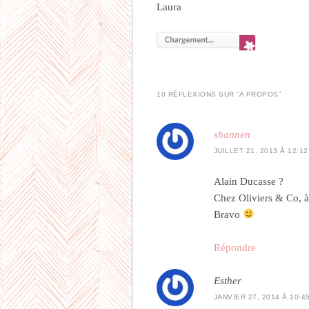
Laura
10 RÉFLEXIONS SUR “
A PROPOS
”
shannen
JUILLET 21, 2013 À 12:12
Alain Ducasse ?
Chez Oliviers & Co, à 
Bravo
Répondre
Esther
JANVIER 27, 2014 À 10:4