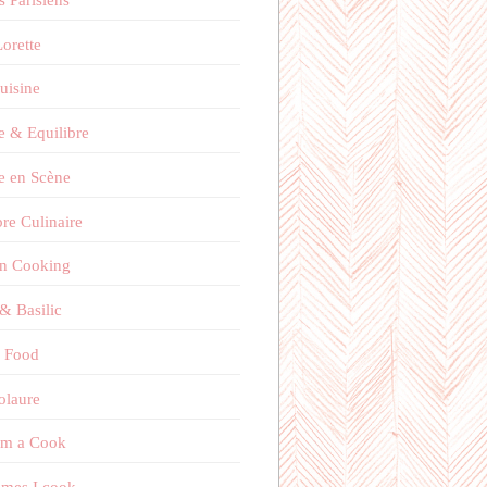
orette
uisine
e & Equilibre
e en Scène
bre Culinaire
on Cooking
 & Basilic
 Food
olaure
'm a Cook