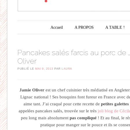
Menu principal
Aller au contenu principal
Accueil
A PROPOS
A TABLE !
Pancakes salés farcis au porc de
Oliver
PUBLIÉ LE
MAI 9, 2013
PAR
LAURA
Jamie Oliver
est un chef cuisinier très médiatisé en Angleter
Lignac national ! Ses bouquins font fureur en France avec de
aime tant. J’ai craqué pour cette recette de
petites galettes
appelées pancakes salés, trouvée sur le très
joli blog de Cécil
peu long mais absolument
pas compliqué
! Et au final, le ré
pratique pour manger sur le pouce et ils se conser