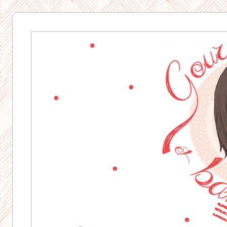
Gourmandise
& Bavardages