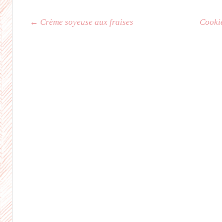
Navigation des articles
←
Crème soyeuse aux fraises
Cookie