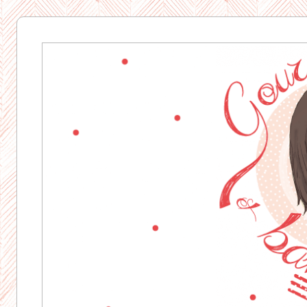
Gourmandise
& Bavardages