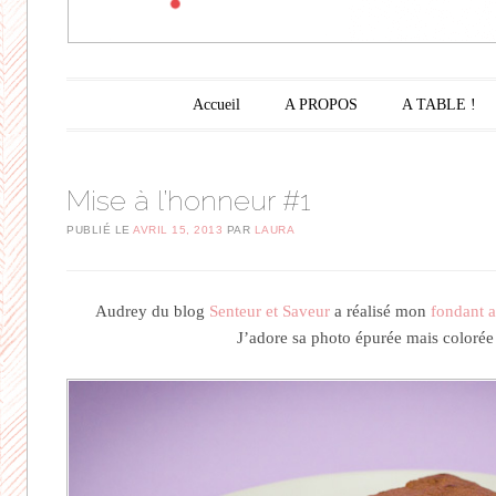
Menu principal
Aller au contenu principal
Accueil
A PROPOS
A TABLE !
Mise à l’honneur #1
PUBLIÉ LE
AVRIL 15, 2013
PAR
LAURA
Audrey du blog
Senteur et Saveur
a réalisé mon
fondant a
J’adore sa photo épurée mais coloré