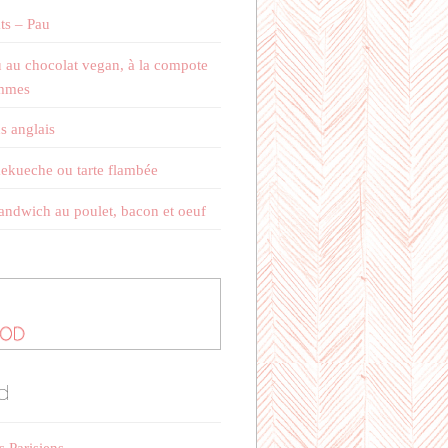
ts – Pau
 au chocolat vegan, à la compote
mmes
s anglais
kueche ou tarte flambée
andwich au poulet, bacon et oeuf
d
s Parisiens