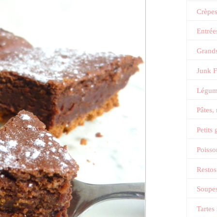
Crèpe
Entrée
Grands
Junk 
Légum
Pâtes,
Petits
Poisso
Restos
Soupes
Tartes 