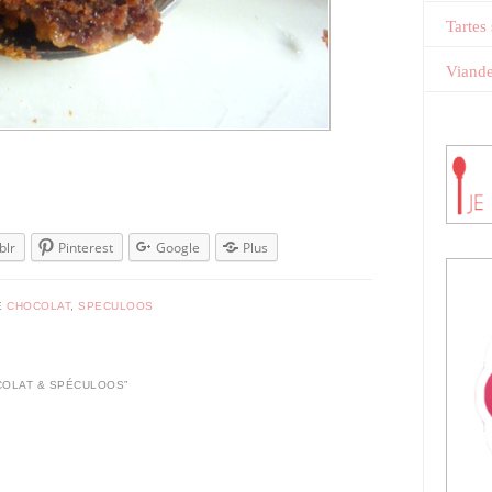
Tartes
Viand
blr
Pinterest
Google
Plus
É
CHOCOLAT
,
SPECULOOS
COLAT & SPÉCULOOS
”