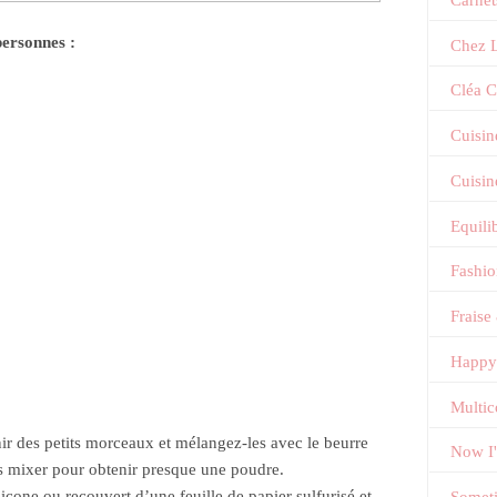
personnes :
Chez L
Cléa C
Cuisin
Cuisin
Equili
Fashi
Fraise
Happy
Multic
ir des petits morceaux et mélangez-les avec le beurre
Now I
s mixer pour obtenir presque une poudre.
icone ou recouvert d’une feuille de papier sulfurisé et