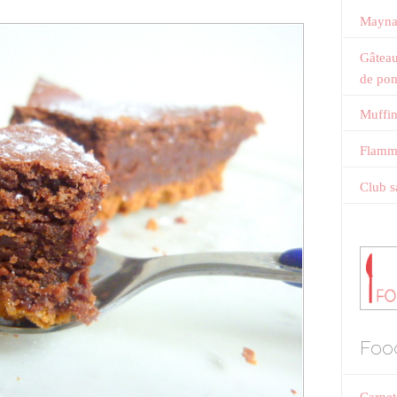
Mayna
Gâteau
de po
Muffin
Flamme
Club s
Foo
Carnet