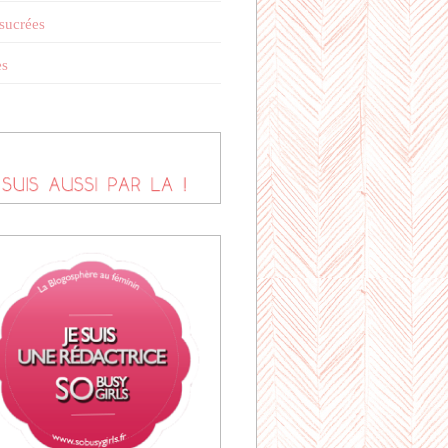
 sucrées
es