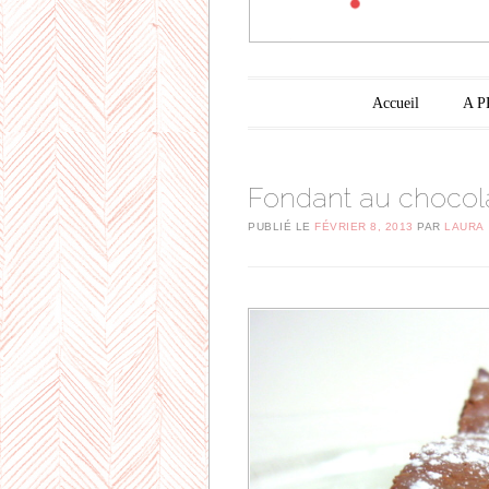
Menu principal
Aller au contenu principal
Accueil
A 
Fondant au chocol
PUBLIÉ LE
FÉVRIER 8, 2013
PAR
LAURA