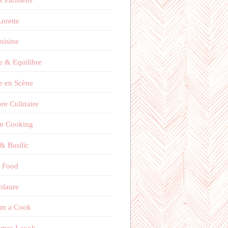
orette
uisine
e & Equilibre
e en Scène
bre Culinaire
on Cooking
 & Basilic
 Food
olaure
'm a Cook