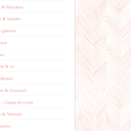
s & Pancakes
s & Salades
 gâteaux
Food
es
 riz & co
 gâteaux
ns & Crustacés
 – Coups de coeur
 & Veloutés
salées