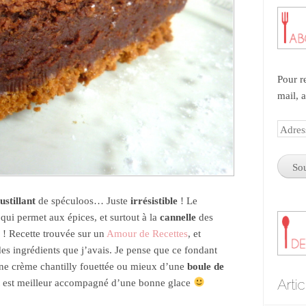
Pour r
mail, 
Adres
e-
mail
ustillant
de spéculoos… Juste
irrésistible
! Le
 qui permet aux épices, et surtout à la
cannelle
des
ce ! Recette trouvée sur un
Amour de Recettes
, et
es ingrédients que j’avais. Je pense que ce fondant
une crème chantilly fouettée ou mieux d’une
boule de
Arti
 est meilleur accompagné d’une bonne glace