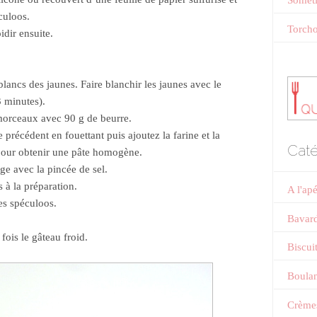
Someti
culoos.
Torcho
idir ensuite.
blancs des jaunes. Faire blanchir les jaunes avec le
3 minutes).
 morceaux avec 90 g de beurre.
précédent en fouettant puis ajoutez la farine et la
Caté
our obtenir une pâte homogène.
ge avec la pincée de sel.
 à la préparation.
A l'ap
les spéculoos.
Bavar
fois le gâteau froid.
Biscui
Boulan
Crème