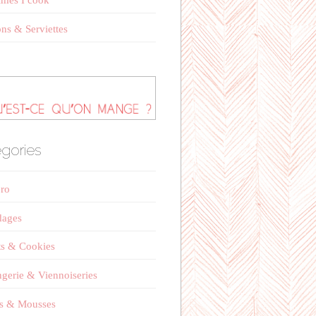
mes I cook
ns & Serviettes
gories
éro
dages
ts & Cookies
gerie & Viennoiseries
s & Mousses