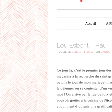
Menu principal
Aller au contenu principal
Accueil
A 
Lou Esberit – Pau
PUBLIÉ LE
JUILLET 1, 2017
PAR
LAURA
Ce jour là, c’est le premier jour de
magasins à la recherche du saint gra
petons le jour de mon mariage) il se
le déjeuner ou se contenter d’un vul
moi ! On arrive par la rue de foix e
pouvoir goûter à la cuisine de
Nico
et qui vient d’obtenir une gratifica