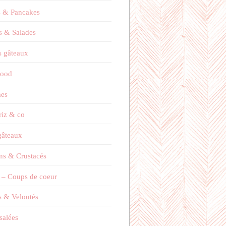
s & Pancakes
s & Salades
 gâteaux
Food
es
 riz & co
 gâteaux
ns & Crustacés
 – Coups de coeur
 & Veloutés
salées