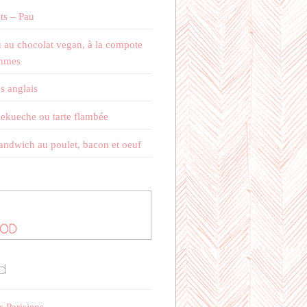
ts – Pau
 au chocolat vegan, à la compote
mmes
s anglais
kueche ou tarte flambée
andwich au poulet, bacon et oeuf
d
s Parisiens