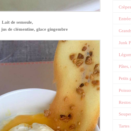
Crèpe
Entrée
Lait de semoule,
 jus de clémentine, glace gingembre
Grands
Junk 
Légum
Pâtes,
Petits
Poisso
Restos
Soupes
Tartes 