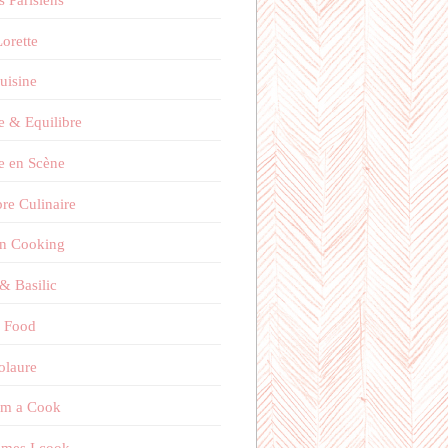
orette
uisine
e & Equilibre
e en Scène
bre Culinaire
on Cooking
 & Basilic
 Food
olaure
'm a Cook