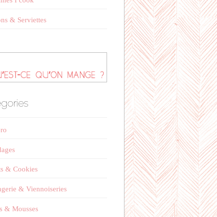
mes I cook
ns & Serviettes
gories
éro
dages
ts & Cookies
gerie & Viennoiseries
s & Mousses