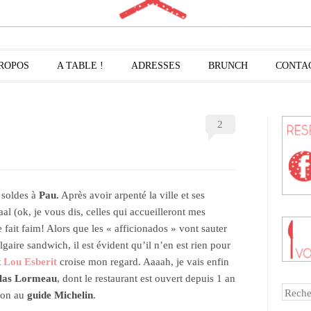
PROPOS
A TABLE !
ADRESSES
BRUNCH
CONTA
2
s soldes à
Pau.
Après avoir arpenté la ville et ses
al (ok, je vous dis, celles qui accueilleront mes
 fait faim! Alors que les « afficionados » vont sauter
gaire sandwich, il est évident qu’il n’en est rien pour
t
Lou Esberit
croise mon regard. Aaaah, je vais enfin
las Lormeau
, dont le restaurant est ouvert depuis 1 an
Reche
tion au
guide Michelin
.