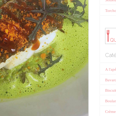
Someti
Torcho
Caté
A l'ap
Bavar
Biscui
Boulan
Crème