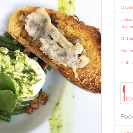
Mayna
Gâteau
de po
Muffin
Flamme
Club s
Foo
Carnet