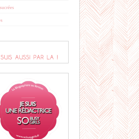
 sucrées
es