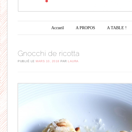
Menu principal
Aller au contenu principal
Accueil
A PROPOS
A TABLE !
Gnocchi de ricotta
PUBLIÉ LE
MARS 10, 2018
PAR
LAURA