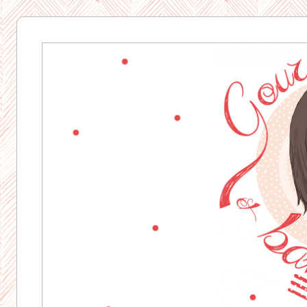
Gourmandise
& Bavardages