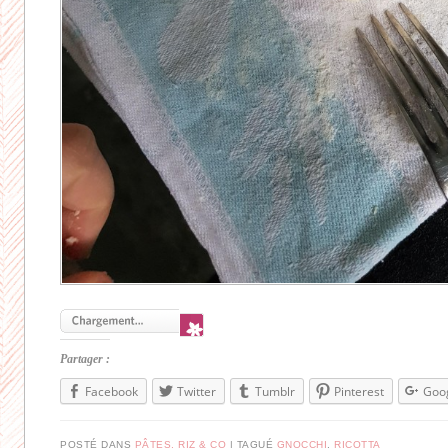
Partager :
Facebook
Twitter
Tumblr
Pinterest
Goo
POSTÉ DANS
PÂTES, RIZ & CO
|
TAGUÉ
GNOCCHI
,
RICOTTA