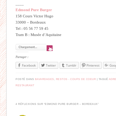
____
Edmond Pure Burger
158 Cours Victor Hugo
33000 – Bordeaux
Tel : 05 56 77 59 45
Tram B : Musée d’Aquitaine
Partager :
Facebook
Twitter
Tumblr
Pinterest
Goo
POSTÉ DANS
BAVARDAGES
,
RESTOS - COUPS DE COEUR
|
TAGUÉ
ADR
RESTAURANT
4 RÉFLEXIONS SUR “
EDMOND PURE BURGER – BORDEAUX
”