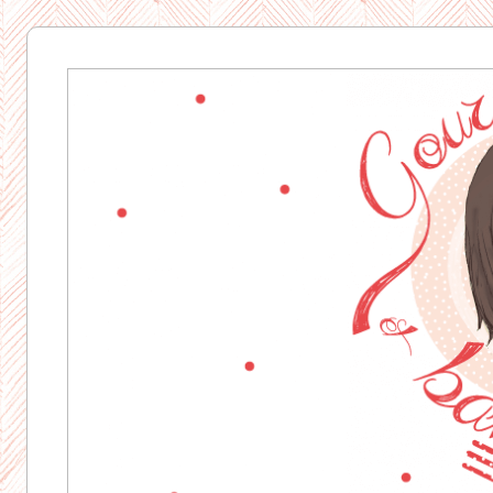
Gourmandise
& Bavardages