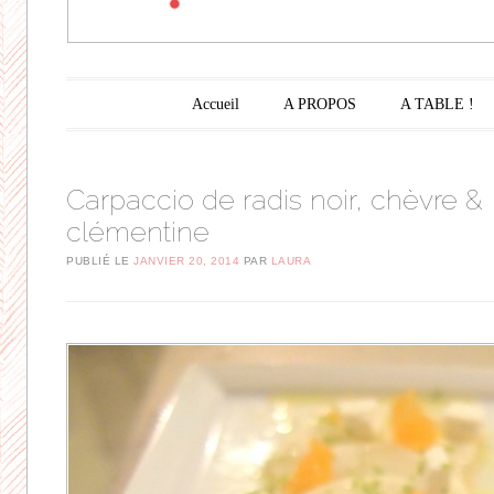
Menu principal
Aller au contenu principal
Accueil
A PROPOS
A TABLE !
Carpaccio de radis noir, chèvre &
clémentine
PUBLIÉ LE
JANVIER 20, 2014
PAR
LAURA