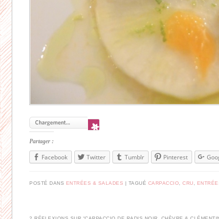
Partager :
Facebook
Twitter
Tumblr
Pinterest
Goo
POSTÉ DANS
ENTRÉES & SALADES
|
TAGUÉ
CARPACCIO
,
CRU
,
ENTRÉE
2 RÉFLEXIONS SUR “
CARPACCIO DE RADIS NOIR, CHÈVRE & CLÉMENTI