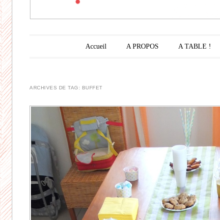
Menu principal
Aller au contenu principal
Accueil
A PROPOS
A TABLE !
ARCHIVES DE TAG:
BUFFET