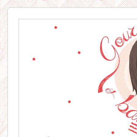
Gourmandise
& Bavardages