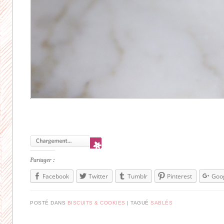
Partager :
Facebook
Twitter
Tumblr
Pinterest
Goo
POSTÉ DANS
BISCUITS & COOKIES
|
TAGUÉ
SABLÉS