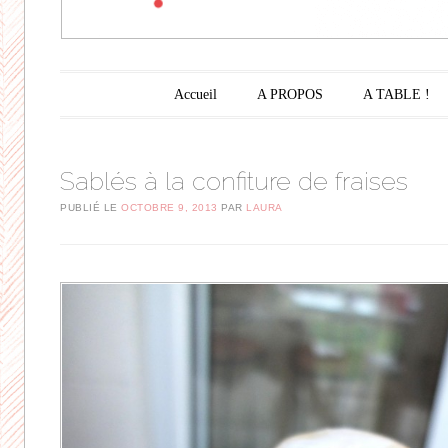
Menu principal
Aller au contenu principal
Accueil
A PROPOS
A TABLE !
Sablés à la confiture de fraises
PUBLIÉ LE
OCTOBRE 9, 2013
PAR
LAURA