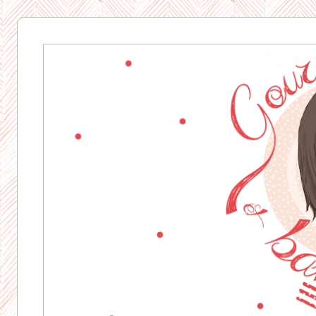
Gourmandise
& Bavardages