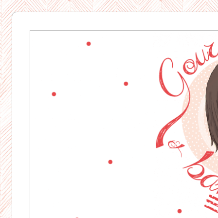
Gourmandise
& Bavardages