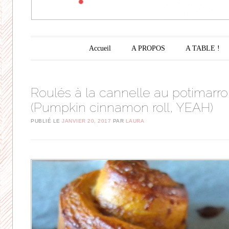
Menu principal
Aller au contenu principal
Accueil
A PROPOS
A TABLE !
Roulés à la cannelle au potimarro
(Pumpkin cinnamon roll, YEAH)
PUBLIÉ LE
JANVIER 20, 2017
PAR
LAURA