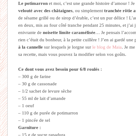
Le potimarron
et moi, c’est une grande histoire d’amour ! Je 
velouté avec des châtaignes
, ou simplement
tranchée rôtie a
de sésame grillé ou de sirop d’érable, c’est un pur délice ! L’au
en deux, mis au four côté tranche pendant 25 minutes, et j’ai j
enivrante de
noisette limite caramélisée
… Je pensais l’accom
rien c’était du bonheur, à la petite cuillère ! J’en ai gardé une 
à la cannelle
sur lesquels je lorgne sur
le blog de Maia
. Je me
sa recette, mais vous pouvez la modifier selon vos goûts.
Ce dont vous avez besoin pour 6/8 roulés :
– 300 g de farine
– 30 g de cassonade
– 1/2 sachet de levure sèche
– 55 ml de lait d’amande
– 1 oeuf
– 110 g de purée de potimarron
– 1 pincée de sel
Garniture :
– 15 g de sucre rapadura