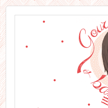
Gourmandise
& Bavardages