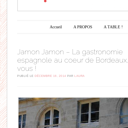
Menu principal
Aller au contenu principal
Accueil
A PROPOS
A TABLE !
Jamon Jamon – La gastronomie
espagnole au coeur de Bordeaux
vous !
PUBLIÉ LE
DÉCEMBRE 16, 2014
PAR
LAURA