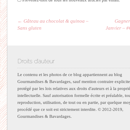
Prévenez-moi de tous les nouveaux articles par email.
Navigation des articles
←
Gâteau au chocolat & quinoa –
Gagner
Sans gluten
Janvier – 
Droits d’auteur
Le contenu et les photos de ce blog appartiennent au blog
Gourmandises & Bavardages, sauf mention contraire explicite.
protégé par les lois relatives aux droits d'auteurs et à la propri
intellectuelle. Sauf autorisation formelle écrite et préalable, to
reproduction, utilisation, de tout ou en partie, par quelque m
procédé que ce soit est strictement interdite. © 2012-2019,
Gourmandises & Bavardages.