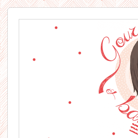
Gourmandise
& Bavardages