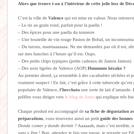
Alors que trouve t-on à l’intérieur de cette jolie box de D
C’est la ville de
Valence
qui est mise en valeur. Nous retrouvo
– Le riz au grain rond, parfait pour la paella !
– Des épices pour une paella du tonnerre
– Une bouteille de vin rouge Pasion de Bobal, un incontourna
– Du turons, mamiaaaaaaa. Ne me demandez pas où il est, sûr
sur mes hanches à l’heure qu’il est. Oups.
– Des petits chips typiques (petits cadeaux de Jamon Jamon)
– Des noix tigrées de Valence (AOP)
Huuuuum kézako ?
Au premier abord, ça ressemble à des cacahuètes séchées et p
vraiment suspect ! En fait, c’est grâce à cette tubercule qu’est
populaire de Valence,
l’horchata
une sorte de lait d’amande. 
préfère vous diriger vers
le blog de Anne
qui explique très bie
Chaque produit est accompagné de
sa fiche de dégustation a
préparations
, vous trouverez aussi un petit
guide des bonnes
Donde comer y donde dormir
? Aaaaaah, mais c’est terrible, o
sans y être ! Bon, attendez je fais une pause, je regarde sur 