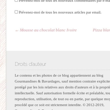
Prévenez-moi de tous les nouveaux commentaires par e-mai
Prévenez-moi de tous les nouveaux articles par email.
Navigation des articles
←
Mousse au chocolat blanc Ivoire
Pizza bla
Droits d’auteur
Le contenu et les photos de ce blog appartiennent au blog
Gourmandises & Bavardages, sauf mention contraire explicite.
protégé par les lois relatives aux droits d'auteurs et à la propri
intellectuelle. Sauf autorisation formelle écrite et préalable, to
reproduction, utilisation, de tout ou en partie, par quelque m
procédé que ce soit est strictement interdite. © 2012-2019,