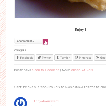
Enjoy !
Partager :
Facebook
Twitter
Tumblr
Pinterest
Goo
POSTÉ DANS
BISCUITS & COOKIES
|
TAGUÉ
CHOCOLAT
,
NOIX
2 RÉFLEXIONS SUR “
COOKIES NOIX DE MACADAMIA & PÉPITES DE CH
LadyMilonguera