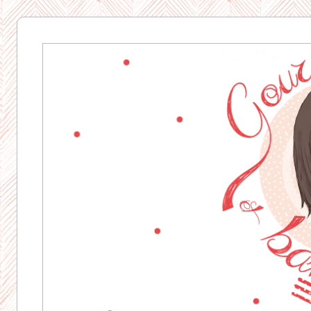
Gourmandise
& Bavardages