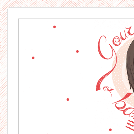
Gourmandise
& Bavardages