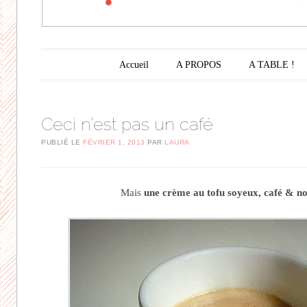
Menu principal
Aller au contenu principal
Accueil
A PROPOS
A TABLE !
Ceci n’est pas un café
PUBLIÉ LE
FÉVRIER 1, 2013
PAR
LAURA
Mais
une crème au tofu soyeux, café & n