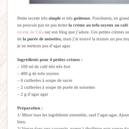
Petite recette très
simple
et très
goûteuse
. Forcément, en grande
ne pouvais pas ne pas tester
la crème au tofu soyeux au café
recette de Cléa
sur son blog que j’adore. Ces petites crèmes s
de
la purée de noisettes,
mais j’ai trouvé la texture un peu tro
je ne mettrais pas d’agar agar.
Ingrédients pour 4 petites crèmes :
– 100 ml de café très très fort
– 400 g de tofu soyeux
– 6 cuillerées à soupe de sucre
– 2 cuillerées à soupe de purée de noisettes
– 2 g d’agar agar
Préparation :
1/ Mixer tous les ingrédients ensemble, sauf l’agar-agar. Ajout
bien.
2/ Verser dans une casserole, porter à ébullition puis verser dan