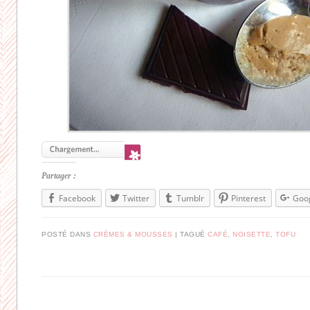
Partager :
Facebook
Twitter
Tumblr
Pinterest
Goo
POSTÉ DANS
CRÈMES & MOUSSES
|
TAGUÉ
CAFÉ
,
NOISETTE
,
TOFU