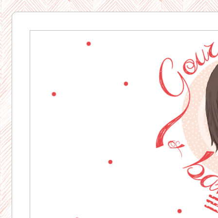
Gourmandise
& Bavardages