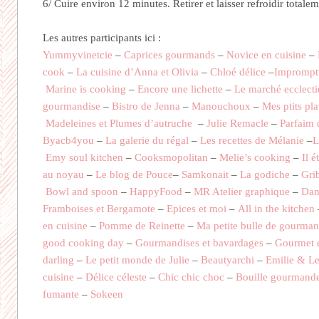
6/ Cuire environ 12 minutes. Retirer et laisser refroidir totalem
Les autres participants ici :
Yummyvinetcie
–
Caprices gourmands
–
Novice en cuisine
–
cook
–
La cuisine d’Anna et Olivia
–
Chloé délice
–
Impromptu
Marine is cooking
–
Encore une lichette
–
Le marché ecclect
gourmandise
–
Bistro de Jenna
–
Manouchoux
–
Mes ptits pla
Madeleines et Plumes d’autruche
–
Julie Remacle
–
Parfaim
Byacb4you
–
La galerie du régal
–
Les recettes de Mélanie
–
L
Emy soul kitchen
–
Cooksmopolitan
–
Melie’s cooking
–
Il é
au noyau
–
Le blog de Pouce
–
Samkonait
–
La godiche
–
Gri
Bowl and spoon
–
HappyFood
–
MR Atelier graphique
–
Dan
Framboises et Bergamote
–
Epices et moi
–
All in the kitchen
en cuisine
–
Pomme de Reinette
–
Ma petite bulle de gourman
good cooking day
–
Gourmandises et bavardages
–
Gourmet 
darling
–
Le petit monde de Julie
–
Beautyarchi
–
Emilie & Le
cuisine
–
Délice céleste
–
Chic chic choc
–
Bouille gourmand
fumante
–
Sokeen